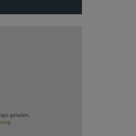
Maps geladen.
ärung
.