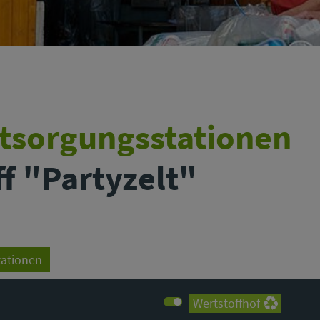
ntsorgungsstationen
ff "Partyzelt"
tationen
Wertstoffhof