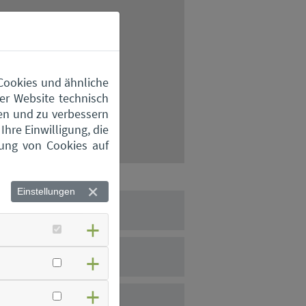
 Cookies und ähnliche
er Website technisch
en und zu verbessern
hre Einwilligung, die
zung von Cookies auf
Einstellungen
stoffhof Aiterhofen
stoffhof Bogen
stoffhof Feldkirchen