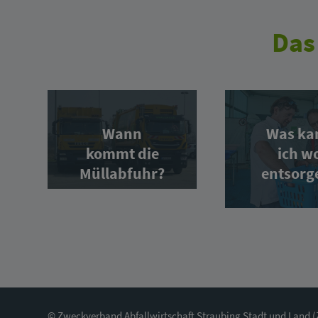
Das
Wann
Was ka
kommt die
ich w
Müllabfuhr?
entsorg
© Zweckverband Abfallwirtschaft Straubing Stadt und Land 