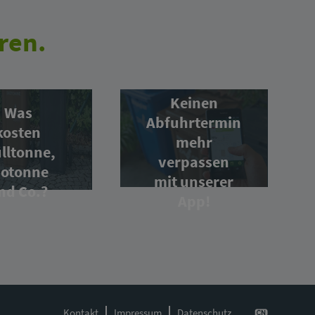
ren.
Keinen
Was
Abfuhrtermin
kosten
mehr
lltonne,
verpassen
iotonne
mit unserer
nd Co.?
App!
Kontakt
Impressum
Datenschutz