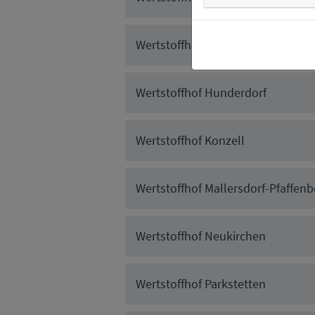
Wertstoffhof Geiselhöring
Wertstoffhof Hunderdorf
Wertstoffhof Konzell
Wertstoffhof Mallersdorf-Pfaffenb
Wertstoffhof Neukirchen
Wertstoffhof Parkstetten