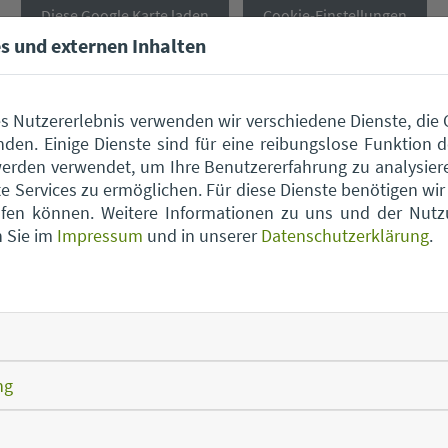
Diese Google Karte laden
Cookie-Einstellungen
s und externen Inhalten
s Nutzererlebnis verwenden wir verschiedene Dienste, die
den. Einige Dienste sind für eine reibungslose Funktion d
erden verwendet, um Ihre Benutzererfahrung zu analysier
 Services zu ermöglichen. Für diese Dienste benötigen wir I
rufen können. Weitere Informationen zu uns und der Nut
n Sie im
Impressum
und in unserer
Datenschutzerklärung
.
Wertstoffhof Aholfing
Wert
Wertstoffhof Atting
Wert
ng
Wertstoffhof Falkenfels
Wert