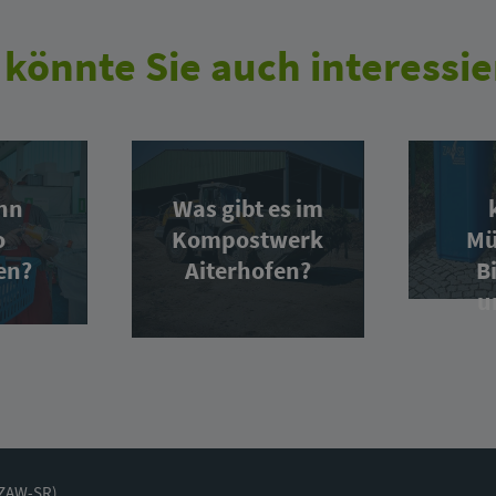
 könnte Sie auch interessie
nn
Was gibt es im
o
Kompostwerk
Mü
en?
Aiterhofen?
B
u
(ZAW-SR)