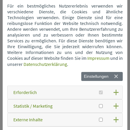
Neue Öffnungszeiten am
Für ein bestmögliches Nutzererlebnis verwenden wir
verschiedene Dienste, die Cookies und ähnliche
Kompostwerk
Technologien verwenden. Einige Dienste sind für eine
reibungslose Funktion der Website technisch notwendig.
Andere werden verwendet, um Ihre Benutzererfahrung zu
analysieren und zu verbessern oder Ihnen bestimmte
Services zu ermöglichen. Für diese Dienste benötigen wir
Zum 01. August sind wir am Kompostwerk Aiterhofen zu
Ihre Einwilligung, die Sie jederzeit widerrufen können.
veränderten Öffnungszeiten für Sie da!
Weitere Informationen zu uns und der Nutzung von
Cookies auf dieser Website finden Sie im
Impressum
und in
Die Anlage ist dann von Montag bis Freitag durchgehend
unserer
Datenschutzerklärung
.
von 8.00 bis 16.30 Uhr für den Kundenverkehr geöffnet.
Einstellungen
Erforderlich
Statistik / Marketing
Externe Inhalte
Luftaufnahme des
Kompostwerk