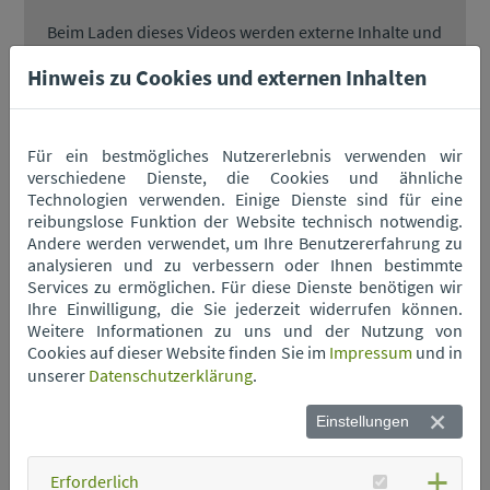
Beim Laden dieses Videos werden externe Inhalte und
Cookies von YouTube geladen.
Hinweis zu Cookies und externen Inhalten
Nähere Informationen entnehmen Sie unserer
Datenschutzerklärung
.
Für ein bestmögliches Nutzererlebnis verwenden wir
Dieses YouTube Video laden
verschiedene Dienste, die Cookies und ähnliche
Technologien verwenden. Einige Dienste sind für eine
Cookie-Einstellungen
reibungslose Funktion der Website technisch notwendig.
Andere werden verwendet, um Ihre Benutzererfahrung zu
analysieren und zu verbessern oder Ihnen bestimmte
Services zu ermöglichen. Für diese Dienste benötigen wir
Ihre Einwilligung, die Sie jederzeit widerrufen können.
Weitere Informationen zu uns und der Nutzung von
Cookies auf dieser Website finden Sie im
Impressum
und in
Hinweis
unserer
Datenschutzerklärung
.
Beim Laden dieses Videos werden externe Inhalte und
Einstellungen
Cookies von YouTube geladen.
Nähere Informationen entnehmen Sie unserer
Datenschutzerklärung
.
Erforderlich