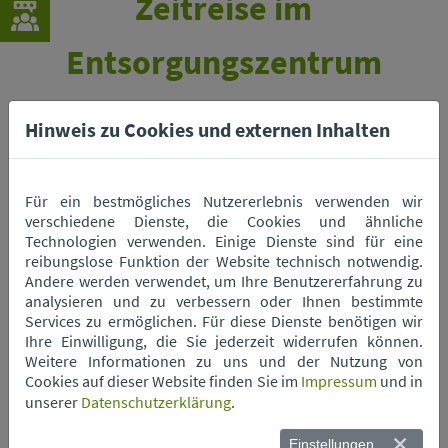
Zeitreise im
Entsorgungszentrum
Hinweis zu Cookies und externen Inhalten
Jubiläumsausstellung mit Kultstücken aus sieben
Jahrzehnten im Flohmarkt des Entsorgungszentrums
Für ein bestmögliches Nutzererlebnis verwenden wir
- eine besondere Ausstellung bis zum 27. März 2026
verschiedene Dienste, die Cookies und ähnliche
Technologien verwenden. Einige Dienste sind für eine
reibungslose Funktion der Website technisch notwendig.
Welche Geschichten stecken
Andere werden verwendet, um Ihre Benutzererfahrung zu
in den Dingen, die wir
analysieren und zu verbessern oder Ihnen bestimmte
wegwerfen? Eine Woche
Services zu ermöglichen. Für diese Dienste benötigen wir
Ihre Einwilligung, die Sie jederzeit widerrufen können.
lang präsentierte der ZAW-
Weitere Informationen zu uns und der Nutzung von
SR anlässlich seines 50-
Cookies auf dieser Website finden Sie im
Impressum
und in
jährigen Bestehens
unserer
Datenschutzerklärung
.
Fundstücke aus sieben
Jahrzehnten – von
Einstellungen