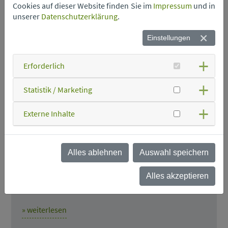
Cookies auf dieser Website finden Sie im
Impressum
und in
unserer
Datenschutzerklärung
.
Einstellungen
Erforderlich
Wie viele Altkleider verträgt die Welt?
Statistik / Marketing
Wir sind für Sie auf der Ostbayernschau! Besuchen
Sie uns in Zelthalle 13, Stand 33.
Externe Inhalte
Dieses Jahr widmen wie uns einem Thema, das uns
alle betrifft: der rasant wachsenden Textilproduktion
Alles ablehnen
Auswahl speichern
– und was sie für Umwelt und Ressourcen bedeutet.
Besucher erfahren nicht nur spannende Fakten,
Alles akzeptieren
sondern können auch selbst kreativ werden:
» weiterlesen