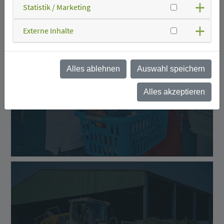
Statistik / Marketing
Externe Inhalte
Alles ablehnen
Auswahl speichern
Was kann ich wo
entsorgen?
Alles akzeptieren