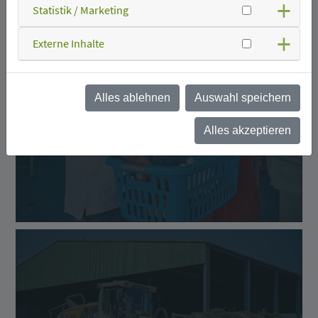
Statistik / Marketing
Externe Inhalte
Alles ablehnen
Auswahl speichern
Was kann ich wo
entsorgen?
Alles akzeptieren