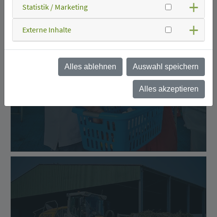
Statistik / Marketing
Externe Inhalte
Alles ablehnen
Auswahl speichern
Was kann ich wo
entsorgen?
Alles akzeptieren