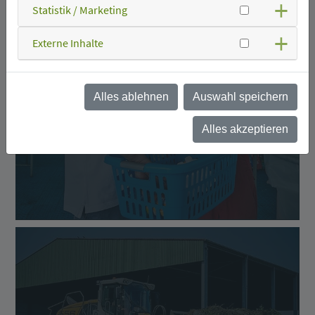
Statistik / Marketing
Externe Inhalte
Alles ablehnen
Auswahl speichern
Was kann ich wo
entsorgen?
Alles akzeptieren