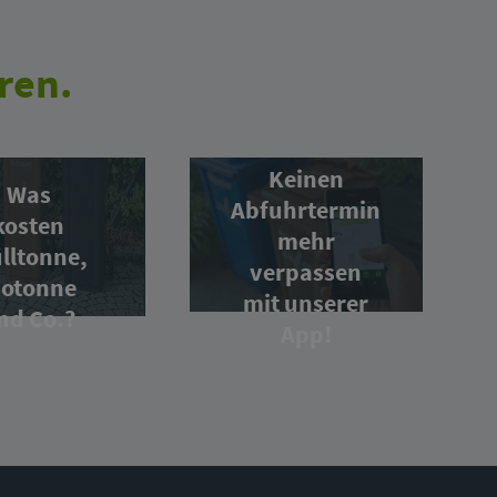
ren.
Keinen
Was
Abfuhrtermin
kosten
mehr
lltonne,
verpassen
iotonne
mit unserer
nd Co.?
App!