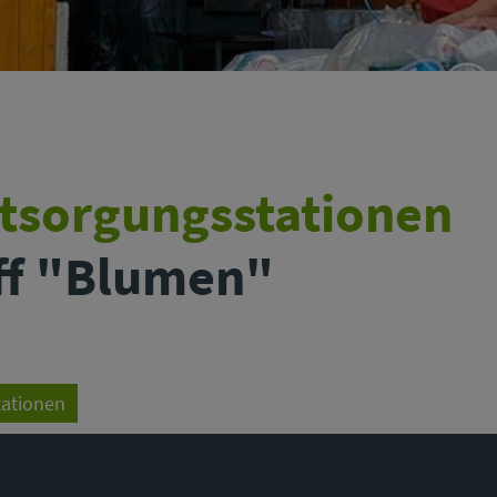
ntsorgungsstationen
off "Blumen"
tationen