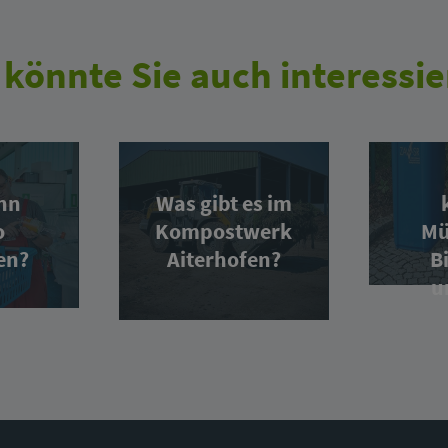
 könnte Sie auch interessie
nn
Was gibt es im
o
Kompostwerk
Mü
en?
Aiterhofen?
B
u