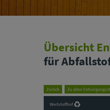
Übersicht E
für Abfallst
Zurück
Zu allen Entsorgungss
Wertstoffhof