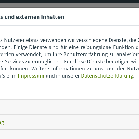
s und externen Inhalten
s Nutzererlebnis verwenden wir verschiedene Dienste, die
den. Einige Dienste sind für eine reibungslose Funktion d
erden verwendet, um Ihre Benutzererfahrung zu analysier
 Services zu ermöglichen. Für diese Dienste benötigen wir I
rufen können. Weitere Informationen zu uns und der Nut
n Sie im
Impressum
und in unserer
Datenschutzerklärung
.
Hinweis
er Karte werden externe Inhalte und Cookies von Google 
re Informationen entnehmen Sie unserer
Datenschutzerkl
ng
Diese Google Karte laden
Cookie-Einstellungen