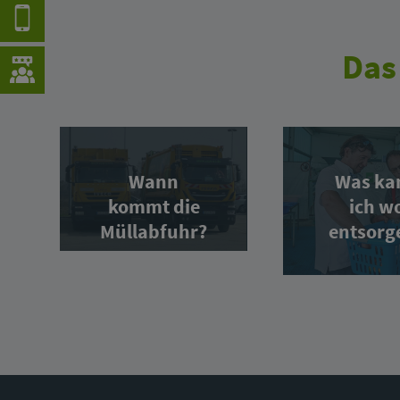
Das
Wann
Was ka
kommt die
ich w
Müllabfuhr?
entsorg