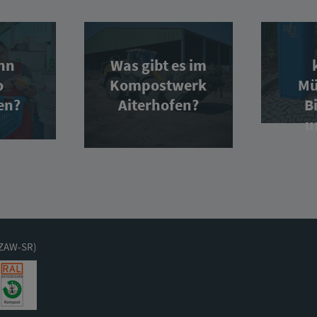
nn
Was gibt es im
o
Kompostwerk
Mü
en?
Aiterhofen?
B
u
(ZAW-SR)