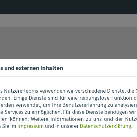
s und externen Inhalten
s Nutzererlebnis verwenden wir verschiedene Dienste, die
den. Einige Dienste sind für eine reibungslose Funktion d
Hinweis
erden verwendet, um Ihre Benutzererfahrung zu analysier
 Services zu ermöglichen. Für diese Dienste benötigen wir I
er Karte werden externe Inhalte und Cookies von Google 
rufen können. Weitere Informationen zu uns und der Nut
re Informationen entnehmen Sie unserer
Datenschutzerkl
n Sie im
Impressum
und in unserer
Datenschutzerklärung
.