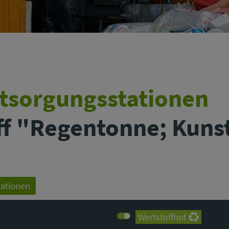
ntsorgungsstationen
off "Regentonne; Kuns
tationen
Wertstoffhof