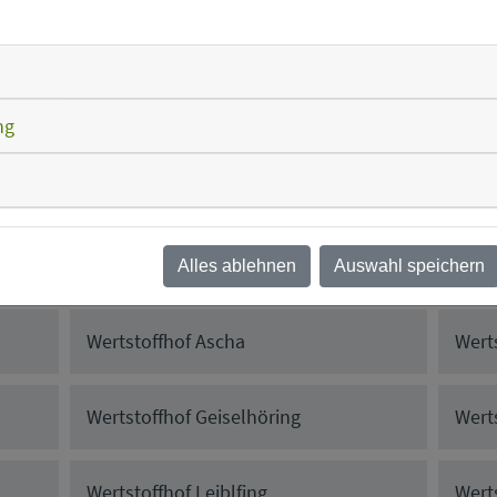
Diese Google Karte laden
Cookie-Einstellungen
ng
Alles ablehnen
Auswahl speichern
Wertstoffhof Ascha
Werts
Wertstoffhof Geiselhöring
Wert
Wertstoffhof Leiblfing
Wert