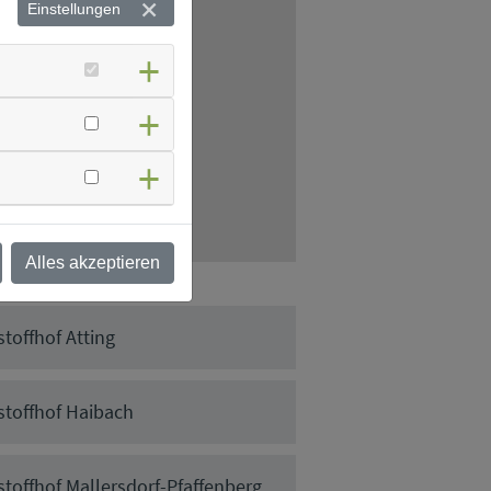
Einstellungen
Alles akzeptieren
toffhof Atting
stoffhof Haibach
stoffhof Mallersdorf-Pfaffenberg