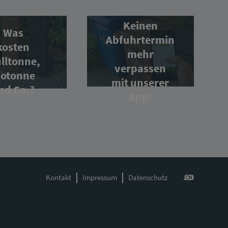
Keinen
Was
Abfuhrtermin
kosten
mehr
lltonne,
verpassen
iotonne
mit unserer
nd Co.?
App!
Kontakt
Impressum
Datenschutz