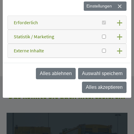
Schrott
Einstellungen
Speisefett
Erforderlich
Statistik / Marketing
Verkaufsverpackungen
Externe Inhalte
Zurück
Alles ablehnen
Auswahl speichern
Alles akzeptieren
Das könnte Sie auch interessieren.