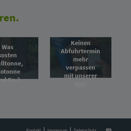
ren.
Keinen
Was
Abfuhrtermin
kosten
mehr
lltonne,
verpassen
iotonne
mit unserer
nd Co.?
App!
Kontakt
Impressum
Datenschutz