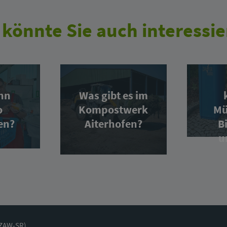
 könnte Sie auch interessie
nn
Was gibt es im
o
Kompostwerk
Mü
en?
Aiterhofen?
B
u
(ZAW-SR)