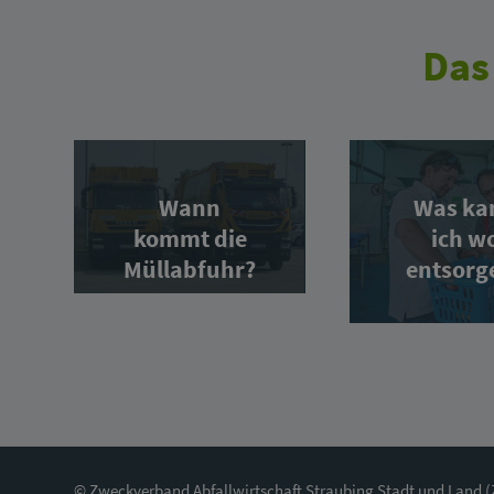
Das
Wann
Was ka
kommt die
ich w
Müllabfuhr?
entsorg
© Zweckverband Abfallwirtschaft Straubing Stadt und Land 