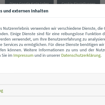
Diese Google Karte laden
Cookie-Einstellungen
s und externen Inhalten
s Nutzererlebnis verwenden wir verschiedene Dienste, die
den. Einige Dienste sind für eine reibungslose Funktion d
erden verwendet, um Ihre Benutzererfahrung zu analysier
 Services zu ermöglichen. Für diese Dienste benötigen wir I
rufen können. Weitere Informationen zu uns und der Nut
n Sie im
Impressum
und in unserer
Datenschutzerklärung
.
Wertstoffhof Aholfing
Wert
Wertstoffhof Atting
Wert
ng
Wertstoffhof Feldkirchen
Wert