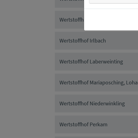
Wertstoffhof Haibach
Wertstoffhof Irlbach
Wertstoffhof Laberweinting
Wertstoffhof Mariaposching, Loh
Wertstoffhof Niederwinkling
Wertstoffhof Perkam