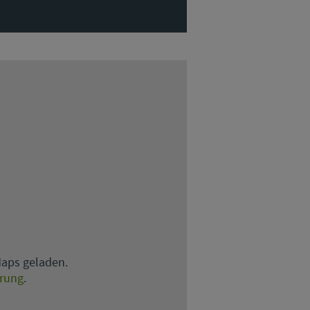
Maps geladen.
ärung
.