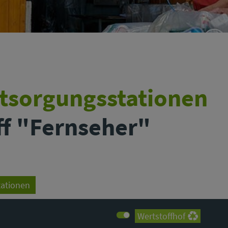
ntsorgungsstationen
off "Fernseher"
tationen
Wertstoffhof