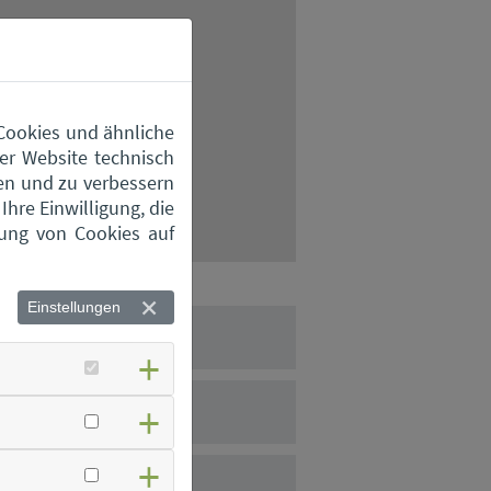
 Cookies und ähnliche
er Website technisch
en und zu verbessern
hre Einwilligung, die
zung von Cookies auf
Einstellungen
stoffhof Aiterhofen
stoffhof Bogen
stoffhof Geiselhöring