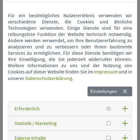
Für ein bestmögliches Nutzererlebnis verwenden wir
Wertstoffhof Neukirchen
verschiedene Dienste, die Cookies und ähnliche
Technologien verwenden. Einige Dienste sind für eine
reibungslose Funktion der Website technisch notwendig.
Wertstoffhof Niederwinkling
Andere werden verwendet, um Ihre Benutzererfahrung zu
analysieren und zu verbessern oder Ihnen bestimmte
Services zu ermöglichen. Für diese Dienste benötigen wir
Ihre Einwilligung, die Sie jederzeit widerrufen können.
Wertstoffhof Oberschneiding
Weitere Informationen zu uns und der Nutzung von
Cookies auf dieser Website finden Sie im
Impressum
und in
unserer
Datenschutzerklärung
.
Wertstoffhof Parkstetten
Einstellungen
Wertstoffhof Perkam
Erforderlich
Wertstoffhof Rain
Statistik / Marketing
Externe Inhalte