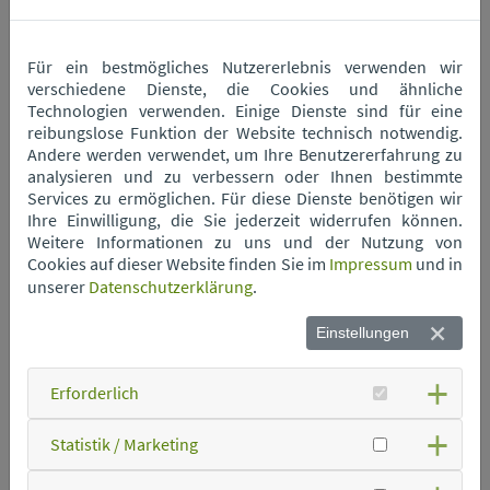
Wertstoffhof Mitterfels
Für ein bestmögliches Nutzererlebnis verwenden wir
verschiedene Dienste, die Cookies und ähnliche
Wertstoffhof Neukirchen
Technologien verwenden. Einige Dienste sind für eine
reibungslose Funktion der Website technisch notwendig.
Andere werden verwendet, um Ihre Benutzererfahrung zu
Wertstoffhof Niederwinkling
analysieren und zu verbessern oder Ihnen bestimmte
Services zu ermöglichen. Für diese Dienste benötigen wir
Ihre Einwilligung, die Sie jederzeit widerrufen können.
Wertstoffhof Oberschneiding
Weitere Informationen zu uns und der Nutzung von
Cookies auf dieser Website finden Sie im
Impressum
und in
unserer
Datenschutzerklärung
.
Wertstoffhof Parkstetten
Einstellungen
Wertstoffhof Perkam
Erforderlich
Statistik / Marketing
Wertstoffhof Rain