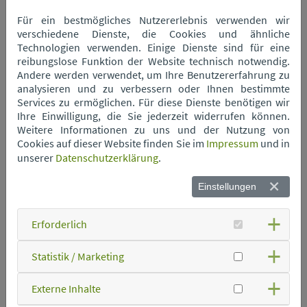
Wertstoffhof Neukirchen
Für ein bestmögliches Nutzererlebnis verwenden wir
verschiedene Dienste, die Cookies und ähnliche
Technologien verwenden. Einige Dienste sind für eine
Wertstoffhof Niederwinkling
reibungslose Funktion der Website technisch notwendig.
Andere werden verwendet, um Ihre Benutzererfahrung zu
analysieren und zu verbessern oder Ihnen bestimmte
Services zu ermöglichen. Für diese Dienste benötigen wir
Wertstoffhof Oberschneiding
Ihre Einwilligung, die Sie jederzeit widerrufen können.
Weitere Informationen zu uns und der Nutzung von
Cookies auf dieser Website finden Sie im
Impressum
und in
Wertstoffhof Parkstetten
unserer
Datenschutzerklärung
.
Einstellungen
Wertstoffhof Perkam
Erforderlich
Wertstoffhof Rain
Statistik / Marketing
Wertstoffhof Rattenberg
Externe Inhalte