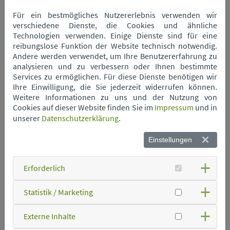
Wertstoffhof Neukirchen
Für ein bestmögliches Nutzererlebnis verwenden wir
verschiedene Dienste, die Cookies und ähnliche
Technologien verwenden. Einige Dienste sind für eine
Wertstoffhof Niederwinkling
reibungslose Funktion der Website technisch notwendig.
Andere werden verwendet, um Ihre Benutzererfahrung zu
analysieren und zu verbessern oder Ihnen bestimmte
Services zu ermöglichen. Für diese Dienste benötigen wir
Wertstoffhof Oberschneiding
Ihre Einwilligung, die Sie jederzeit widerrufen können.
Weitere Informationen zu uns und der Nutzung von
Cookies auf dieser Website finden Sie im
Impressum
und in
Wertstoffhof Parkstetten
unserer
Datenschutzerklärung
.
Einstellungen
Wertstoffhof Perkam
Erforderlich
Wertstoffhof Rain
Statistik / Marketing
Wertstoffhof Rattenberg
Externe Inhalte