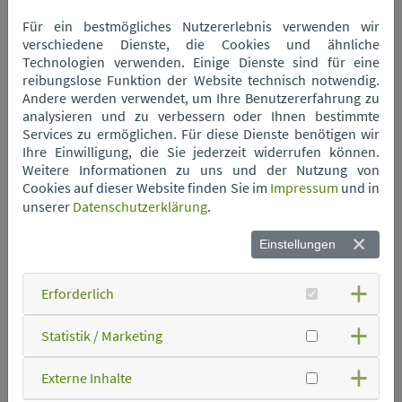
Wertstoffhof Neukirchen
Für ein bestmögliches Nutzererlebnis verwenden wir
verschiedene Dienste, die Cookies und ähnliche
Technologien verwenden. Einige Dienste sind für eine
Wertstoffhof Niederwinkling
reibungslose Funktion der Website technisch notwendig.
Andere werden verwendet, um Ihre Benutzererfahrung zu
analysieren und zu verbessern oder Ihnen bestimmte
Services zu ermöglichen. Für diese Dienste benötigen wir
Wertstoffhof Oberschneiding
Ihre Einwilligung, die Sie jederzeit widerrufen können.
Weitere Informationen zu uns und der Nutzung von
Cookies auf dieser Website finden Sie im
Impressum
und in
Wertstoffhof Parkstetten
unserer
Datenschutzerklärung
.
Einstellungen
Wertstoffhof Perkam
Erforderlich
Wertstoffhof Rain
Statistik / Marketing
Wertstoffhof Rattenberg
Externe Inhalte