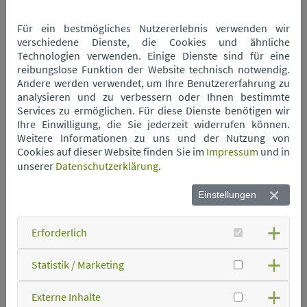
Für ein bestmögliches Nutzererlebnis verwenden wir
Wertstoffhof Neukirchen
verschiedene Dienste, die Cookies und ähnliche
Technologien verwenden. Einige Dienste sind für eine
reibungslose Funktion der Website technisch notwendig.
Wertstoffhof Niederwinkling
Andere werden verwendet, um Ihre Benutzererfahrung zu
analysieren und zu verbessern oder Ihnen bestimmte
Services zu ermöglichen. Für diese Dienste benötigen wir
Wertstoffhof Oberschneiding
Ihre Einwilligung, die Sie jederzeit widerrufen können.
Weitere Informationen zu uns und der Nutzung von
Cookies auf dieser Website finden Sie im
Impressum
und in
unserer
Datenschutzerklärung
.
Wertstoffhof Parkstetten
Einstellungen
Wertstoffhof Perkam
Erforderlich
Wertstoffhof Rain
Statistik / Marketing
Externe Inhalte
Wertstoffhof Rattenberg