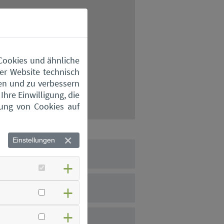
 Cookies und ähnliche
er Website technisch
en und zu verbessern
hre Einwilligung, die
zung von Cookies auf
Einstellungen
stoffhof Aiterhofen
stoffhof Bogen
stoffhof Feldkirchen