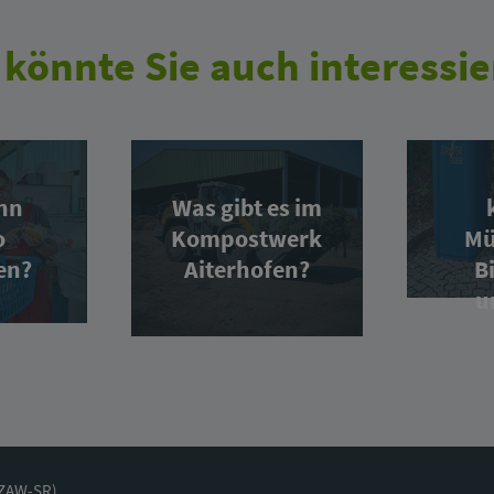
 könnte Sie auch interessie
nn
Was gibt es im
o
Kompostwerk
Mü
en?
Aiterhofen?
B
u
(ZAW-SR)