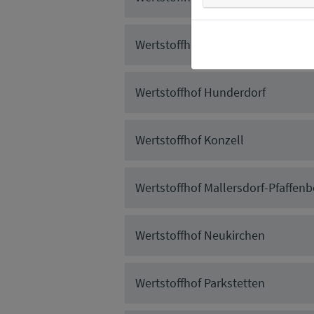
Wertstoffhof Geiselhöring
Wertstoffhof Hunderdorf
Wertstoffhof Konzell
Wertstoffhof Mallersdorf-Pfaffenb
Wertstoffhof Neukirchen
Wertstoffhof Parkstetten