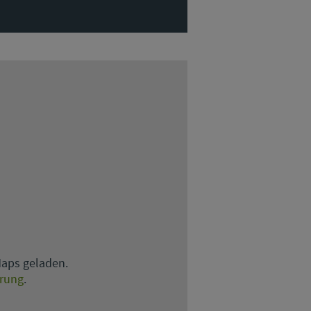
Maps geladen.
ärung
.