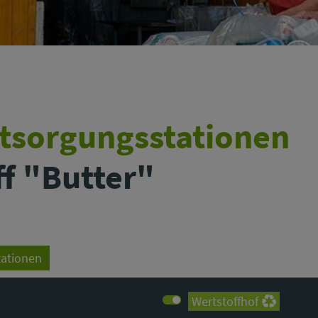
ntsorgungsstationen
ff "Butter"
tationen
Wertstoffhof