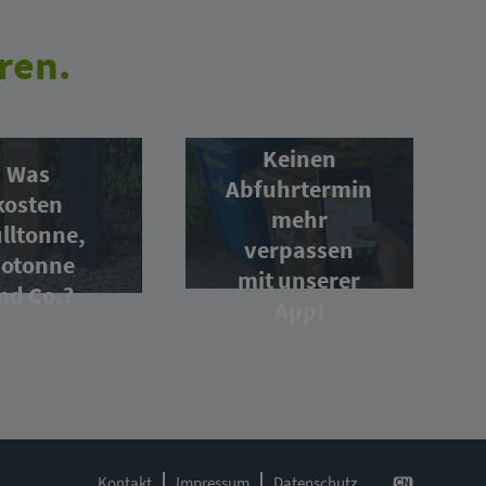
ren.
Keinen
Was
Abfuhrtermin
kosten
mehr
lltonne,
verpassen
iotonne
mit unserer
nd Co.?
App!
Kontakt
Impressum
Datenschutz