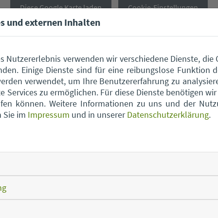
Diese Google Karte laden
Cookie-Einstellungen
s und externen Inhalten
s Nutzererlebnis verwenden wir verschiedene Dienste, die
den. Einige Dienste sind für eine reibungslose Funktion d
erden verwendet, um Ihre Benutzererfahrung zu analysier
 Services zu ermöglichen. Für diese Dienste benötigen wir I
rufen können. Weitere Informationen zu uns und der Nut
n Sie im
Impressum
und in unserer
Datenschutzerklärung
.
Wertstoffhof Aholfing
Wert
Wertstoffhof Atting
Wert
ng
Wertstoffhof Falkenfels
Wert