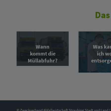
Das
Wann
Was ka
kommt die
ich w
Müllabfuhr?
entsorg
© Zweckverband Abfallwirtschaft Straubing Stadt und Land 