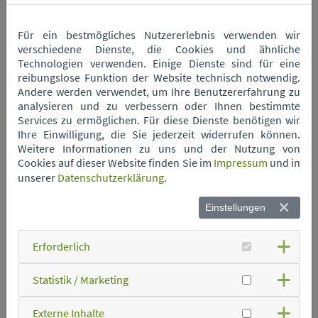
Für ein bestmögliches Nutzererlebnis verwenden wir
Wertstoffhof Neukirchen
verschiedene Dienste, die Cookies und ähnliche
Technologien verwenden. Einige Dienste sind für eine
reibungslose Funktion der Website technisch notwendig.
Wertstoffhof Niederwinkling
Andere werden verwendet, um Ihre Benutzererfahrung zu
analysieren und zu verbessern oder Ihnen bestimmte
Services zu ermöglichen. Für diese Dienste benötigen wir
Ihre Einwilligung, die Sie jederzeit widerrufen können.
Wertstoffhof Oberschneiding
Weitere Informationen zu uns und der Nutzung von
Cookies auf dieser Website finden Sie im
Impressum
und in
unserer
Datenschutzerklärung
.
Wertstoffhof Parkstetten
Einstellungen
Wertstoffhof Perkam
Erforderlich
Wertstoffhof Rain
Statistik / Marketing
Externe Inhalte