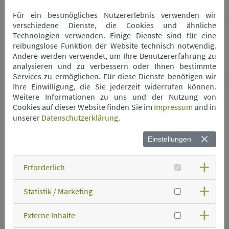
Wertstoffhof Neukirchen
Für ein bestmögliches Nutzererlebnis verwenden wir
verschiedene Dienste, die Cookies und ähnliche
Technologien verwenden. Einige Dienste sind für eine
Wertstoffhof Niederwinkling
reibungslose Funktion der Website technisch notwendig.
Andere werden verwendet, um Ihre Benutzererfahrung zu
analysieren und zu verbessern oder Ihnen bestimmte
Services zu ermöglichen. Für diese Dienste benötigen wir
Wertstoffhof Oberschneiding
Ihre Einwilligung, die Sie jederzeit widerrufen können.
Weitere Informationen zu uns und der Nutzung von
Cookies auf dieser Website finden Sie im
Impressum
und in
Wertstoffhof Parkstetten
unserer
Datenschutzerklärung
.
Einstellungen
Wertstoffhof Perkam
Erforderlich
Wertstoffhof Rain
Statistik / Marketing
Wertstoffhof Rattenberg
Externe Inhalte