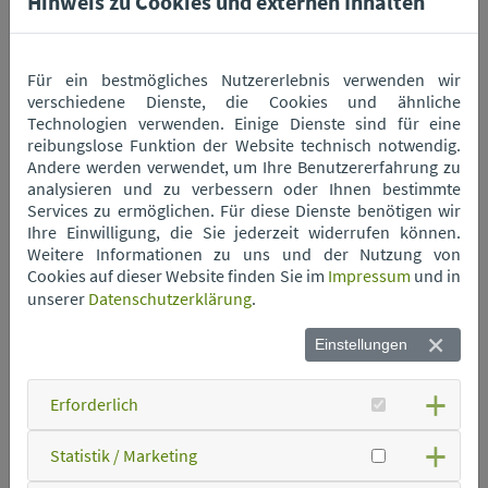
Hinweis zu Cookies und externen Inhalten
Wertstoffhof Mitterfels
Für ein bestmögliches Nutzererlebnis verwenden wir
verschiedene Dienste, die Cookies und ähnliche
Wertstoffhof Neukirchen
Technologien verwenden. Einige Dienste sind für eine
reibungslose Funktion der Website technisch notwendig.
Andere werden verwendet, um Ihre Benutzererfahrung zu
analysieren und zu verbessern oder Ihnen bestimmte
Wertstoffhof Niederwinkling
Services zu ermöglichen. Für diese Dienste benötigen wir
Ihre Einwilligung, die Sie jederzeit widerrufen können.
Weitere Informationen zu uns und der Nutzung von
Wertstoffhof Oberschneiding
Cookies auf dieser Website finden Sie im
Impressum
und in
unserer
Datenschutzerklärung
.
Wertstoffhof Parkstetten
Einstellungen
Erforderlich
Wertstoffhof Perkam
Statistik / Marketing
Wertstoffhof Rain