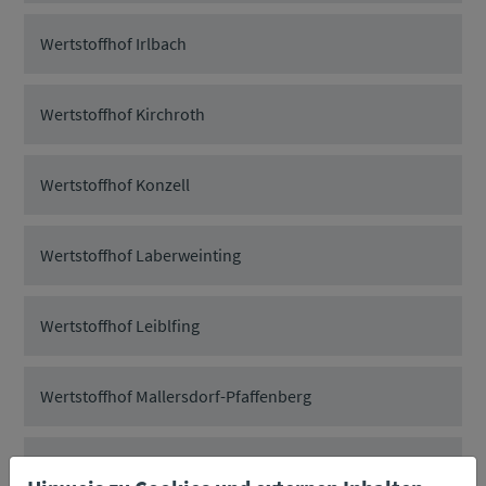
Wertstoffhof Irlbach
Wertstoffhof Kirchroth
Wertstoffhof Konzell
Wertstoffhof Laberweinting
Wertstoffhof Leiblfing
Wertstoffhof Mallersdorf-Pfaffenberg
Wertstoffhof Mariaposching, Loham