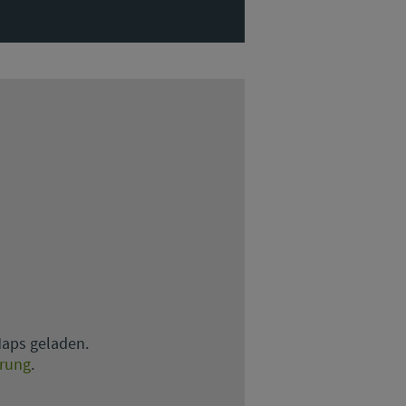
Maps geladen.
ärung
.