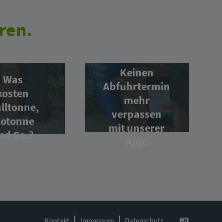
ren.
Keinen
Was
Abfuhrtermin
kosten
mehr
lltonne,
verpassen
iotonne
mit unserer
nd Co.?
App!
Kontakt
Impressum
Datenschutz