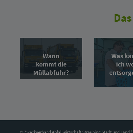
Das
Wann
Was ka
kommt die
ich w
Müllabfuhr?
entsorg
© Zweckverband Abfallwirtschaft Straubing Stadt und Land 