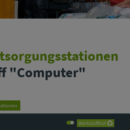
ntsorgungsstationen
off "Computer"
tationen
Wertstoffhof