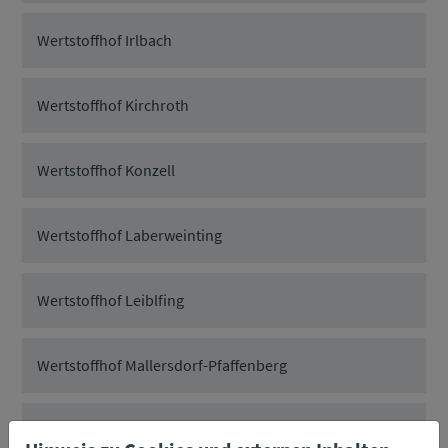
Wertstoffhof Irlbach
Wertstoffhof Kirchroth
Wertstoffhof Konzell
Wertstoffhof Laberweinting
Wertstoffhof Leiblfing
Wertstoffhof Mallersdorf-Pfaffenberg
Wertstoffhof Mariaposching, Loham