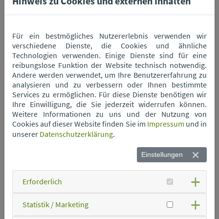
Hinweis zu Cookies und externen Inhalten
Wertstoffhof Mitterfels
Für ein bestmögliches Nutzererlebnis verwenden wir
verschiedene Dienste, die Cookies und ähnliche
Wertstoffhof Neukirchen
Technologien verwenden. Einige Dienste sind für eine
reibungslose Funktion der Website technisch notwendig.
Andere werden verwendet, um Ihre Benutzererfahrung zu
analysieren und zu verbessern oder Ihnen bestimmte
Wertstoffhof Niederwinkling
Services zu ermöglichen. Für diese Dienste benötigen wir
Ihre Einwilligung, die Sie jederzeit widerrufen können.
Weitere Informationen zu uns und der Nutzung von
Wertstoffhof Oberschneiding
Cookies auf dieser Website finden Sie im
Impressum
und in
unserer
Datenschutzerklärung
.
Wertstoffhof Parkstetten
Einstellungen
Erforderlich
Wertstoffhof Perkam
Statistik / Marketing
Wertstoffhof Rain