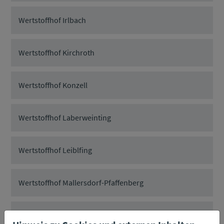
Wertstoffhof Irlbach
Wertstoffhof Kirchroth
Wertstoffhof Konzell
Wertstoffhof Laberweinting
Wertstoffhof Leiblfing
Wertstoffhof Mallersdorf-Pfaffenberg
Wertstoffhof Mariaposching, Loham