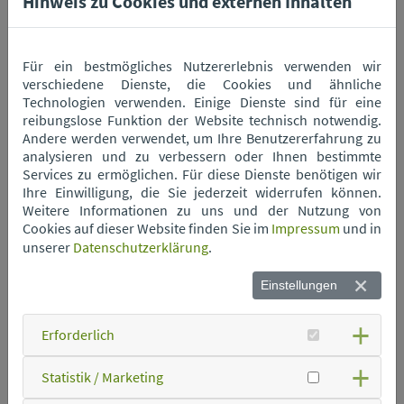
Hinweis zu Cookies und externen Inhalten
Wertstoffhof Mitterfels
Für ein bestmögliches Nutzererlebnis verwenden wir
verschiedene Dienste, die Cookies und ähnliche
Wertstoffhof Neukirchen
Technologien verwenden. Einige Dienste sind für eine
reibungslose Funktion der Website technisch notwendig.
Andere werden verwendet, um Ihre Benutzererfahrung zu
analysieren und zu verbessern oder Ihnen bestimmte
Wertstoffhof Niederwinkling
Services zu ermöglichen. Für diese Dienste benötigen wir
Ihre Einwilligung, die Sie jederzeit widerrufen können.
Weitere Informationen zu uns und der Nutzung von
Wertstoffhof Oberschneiding
Cookies auf dieser Website finden Sie im
Impressum
und in
unserer
Datenschutzerklärung
.
Wertstoffhof Parkstetten
Einstellungen
Erforderlich
Wertstoffhof Perkam
Statistik / Marketing
Wertstoffhof Rain